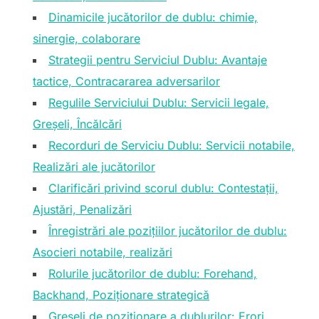
Dinamicile jucătorilor de dublu: chimie,
sinergie, colaborare
Strategii pentru Serviciul Dublu: Avantaje
tactice, Contracararea adversarilor
Regulile Serviciului Dublu: Servicii legale,
Greșeli, Încălcări
Recorduri de Serviciu Dublu: Servicii notabile,
Realizări ale jucătorilor
Clarificări privind scorul dublu: Contestații,
Ajustări, Penalizări
Înregistrări ale pozițiilor jucătorilor de dublu:
Asocieri notabile, realizări
Rolurile jucătorilor de dublu: Forehand,
Backhand, Poziționare strategică
Greșeli de poziționare a dublurilor: Erori