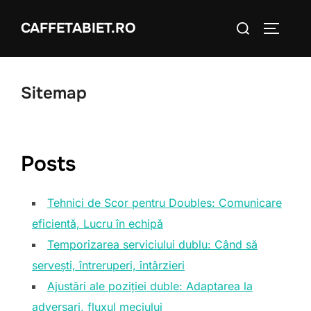
Skip
Search
CAFFETABIET.RO
to
TOGGLE
for:
content
Sitemap
Posts
Tehnici de Scor pentru Doubles: Comunicare
eficientă, Lucru în echipă
Temporizarea serviciului dublu: Când să
servești, întreruperi, întârzieri
Ajustări ale poziției duble: Adaptarea la
adversari, fluxul meciului