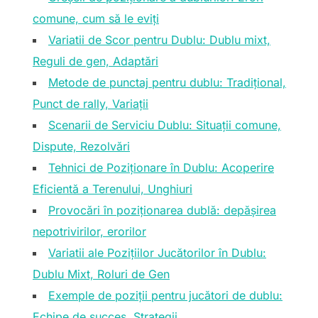
comune, cum să le eviți
Variatii de Scor pentru Dublu: Dublu mixt,
Reguli de gen, Adaptări
Metode de punctaj pentru dublu: Tradițional,
Punct de rally, Variații
Scenarii de Serviciu Dublu: Situații comune,
Dispute, Rezolvări
Tehnici de Poziționare în Dublu: Acoperire
Eficientă a Terenului, Unghiuri
Provocări în poziționarea dublă: depășirea
nepotrivirilor, erorilor
Variatii ale Pozițiilor Jucătorilor în Dublu:
Dublu Mixt, Roluri de Gen
Exemple de poziții pentru jucători de dublu:
Echipe de succes, Strategii