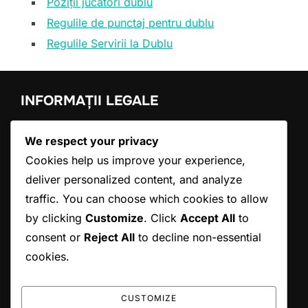
Poziții jucători dublu
Regulile de punctaj pentru dublu
Regulile Servirii la Dublu
INFORMAȚII LEGALE
Povestea noastră
We respect your privacy
Ia legătura cu noi
Cookies help us improve your experience,
Termeni de utilizare
deliver personalized content, and analyze
Preferințe cookie
Politica de protecție a datelor
traffic. You can choose which cookies to allow
by clicking
Customize
. Click
Accept All
to
consent or
Reject All
to decline non-essential
CĂUTARE
cookies.
Search
SEARCH
for:
CUSTOMIZE