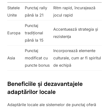
Statele
Punctaj rally
Ritm rapid, încurajează
Unite
până la 21
jocul rapid
Punctaj
Accentuează strategia și
Europa
tradițional
rezistența
până la 15
Punctaj
Incorporează elemente
Asia
modificat cu
culturale, cum ar fi spiritul
puncte bonus
de echipă
Beneficiile și dezavantajele
adaptărilor locale
Adaptările locale ale sistemelor de punctaj oferă