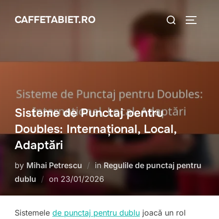
Skip
Search
CAFFETABIET.RO
to
TOGGLE
for:
content
Sisteme de Punctaj pentru
Doubles: Internațional, Local,
Adaptări
by
Mihai Petrescu
in
Regulile de punctaj pentru
Posted
dublu
on
23/01/2026
on
Sistemele
de punctaj pentru dublu
joacă un rol