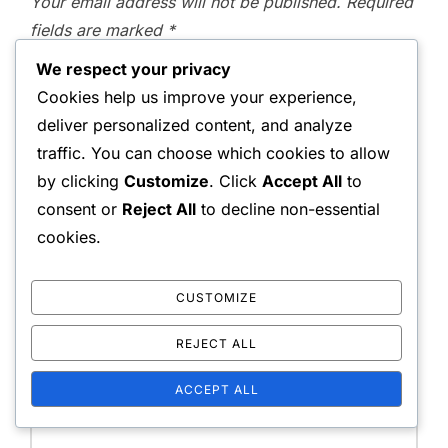
Your email address will not be published.
Required
fields are marked
*
We respect your privacy
Message:
Cookies help us improve your experience,
deliver personalized content, and analyze
traffic. You can choose which cookies to allow
by clicking
Customize
. Click
Accept All
to
consent or
Reject All
to decline non-essential
cookies.
CUSTOMIZE
Name:
REJECT ALL
ACCEPT ALL
Email Address: