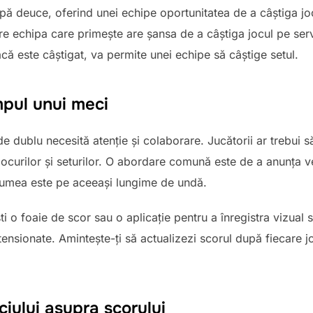
pă deuce, oferind unei echipe oportunitatea de a câștiga joc
are echipa care primește are șansa de a câștiga jocul pe serv
ă este câștigat, va permite unei echipe să câștige setul.
impul unui meci
de dublu necesită atenție și colaborare. Jucătorii ar trebui
jocurilor și seturilor. O abordare comună este de a anunța ve
 lumea este pe aceeași lungime de undă.
i o foaie de scor sau o aplicație pentru a înregistra vizual 
ensionate. Amintește-ți să actualizezi scorul după fiecare j
ciului asupra scorului