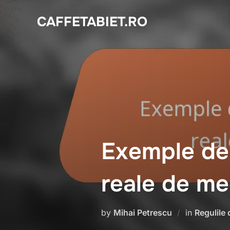
Skip
CAFFETABIET.RO
to
content
Exemple de 
reale de me
by
Mihai Petrescu
in
Regulile