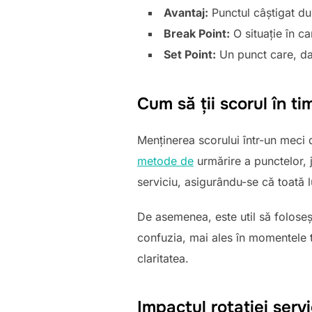
Avantaj:
Punctul câștigat du
Break Point:
O situație în c
Set Point:
Un punct care, dac
Cum să ții scorul în t
Menținerea scorului într-un meci 
metode de
urmărire a punctelor, 
serviciu, asigurându-se că toată
De asemenea, este util să foloseșt
confuzia, mai ales în momentele t
claritatea.
Impactul rotației servi