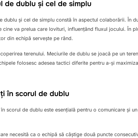
ul de dublu și cel de simplu
e dublu și cel de simplu constă în aspectul colaborării. În du
ine va prelua care lovituri, influențând fluxul jocului. În plu
or din echipă servește pe rând.
acoperirea terenului. Meciurile de dublu se joacă pe un tere
Echipele folosesc adesea tactici diferite pentru a-și maximiz
ți în scorul de dublu
e în scorul de dublu este esențială pentru o comunicare și un 
re necesită ca o echipă să câștige două puncte consecutive