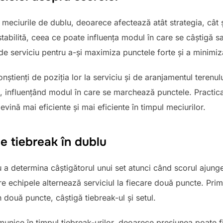
în meciurile de dublu, deoarece afectează atât strategia, cât ș
stabilită, ceea ce poate influența modul în care se câștigă s
e de serviciu pentru a-și maximiza punctele forte și a minimiz
conștienți de poziția lor la serviciu și de aranjamentul terenulu
 influențând modul în care se marchează punctele. Practicar
evină mai eficiente și mai eficiente în timpul meciurilor.
de tiebreak în dublu
u a determina câștigătorul unui set atunci când scorul ajunge
e echipele alternează serviciul la fiecare două puncte. Pri
 două puncte, câștigă tiebreak-ul și setul.
unice în timpul tiebreak-urilor, deoarece presiunea poate fi 