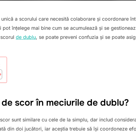
unică a scorului care necesită colaborare și coordonare înt
ii pot înțelege mai bine cum se acumulează și se gestionează
 scorul
de dublu
, se poate preveni confuzia și se poate asi
:
 de scor în meciurile de dublu?
 scor sunt similare cu cele de la simplu, dar includ consideraț
ă din doi jucători, iar aceștia trebuie să își coordoneze efo