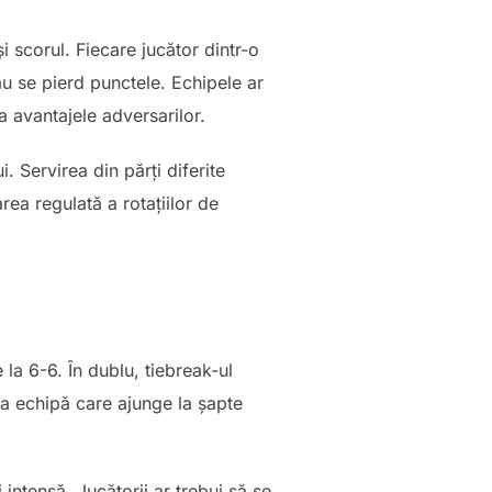
i scorul. Fiecare jucător dintr-o
au se pierd punctele. Echipele ar
a avantajele adversarilor.
i. Servirea din părți diferite
ea regulată a rotațiilor de
 la 6-6. În dublu, tiebreak-ul
ma echipă care ajunge la șapte
intensă. Jucătorii ar trebui să se