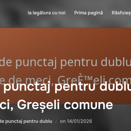
Ia legătura cu noi
Prima pagină
Răsfoieș
punctaj pentru dublu
ci, Greșeli comune
Posted
 de punctaj pentru dublu
on
14/01/2026
on