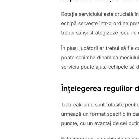
Rotația serviciului este crucială 
echipă servește într-o ordine pre
trebui să își strategizeze jocuril
În plus, jucătorii ar trebui să fie 
poate schimba dinamica meciului,
serviciu poate ajuta echipele să d
Înțelegerea regulilor 
Tiebreak-urile sunt folosite pentr
urmează un format specific în car
puncte, cu un avantaj de cel puțin
Este important ca echipele să com