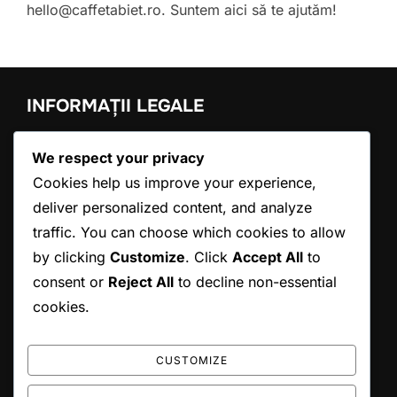
hello@caffetabiet.ro
. Suntem aici să te ajutăm!
INFORMAȚII LEGALE
Povestea noastră
We respect your privacy
Ia legătura cu noi
Cookies help us improve your experience,
Termeni de utilizare
deliver personalized content, and analyze
Preferințe cookie
Politica de protecție a datelor
traffic. You can choose which cookies to allow
by clicking
Customize
. Click
Accept All
to
consent or
Reject All
to decline non-essential
CĂUTARE
cookies.
Search
SEARCH
for:
CUSTOMIZE