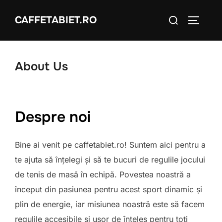
Skip
Search
CAFFETABIET.RO
to
TOGGLE
for:
content
About Us
Despre noi
Bine ai venit pe caffetabiet.ro! Suntem aici pentru a
te ajuta să înțelegi și să te bucuri de regulile jocului
de tenis de masă în echipă. Povestea noastră a
început din pasiunea pentru acest sport dinamic și
plin de energie, iar misiunea noastră este să facem
regulile accesibile și ușor de înțeles pentru toți