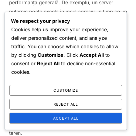
performanța generală. De exemplu, un server
puternic poate excela în jocul agresiv, în timp ce un
jucător mai strategic ar putea să se concentreze pe
We respect your privacy
Cookies help us improve your experience,
plasare și apărare.
deliver personalized content, and analyze
Pentru a echilibra aceste diferențe, echipele ar
traffic. You can choose which cookies to allow
trebui să identifice punctele forte ale fiecărui
by clicking
Customize
. Click
Accept All
to
jucător și să își adapteze strategiile în consecință.
consent or
Reject All
to decline non-essential
cookies.
Acest lucru ar putea implica ca jucătorul mai
puternic să preia lovituri mai agresive, în timp ce
celălalt se concentrează pe poziționare și suport.
CUSTOMIZE
REJECT ALL
Înțelegerea și valorificarea acestor dinamici pot
duce la un efort de echipă mai coeziv,
ACCEPT ALL
îmbunătățind în cele din urmă performanța pe
teren.