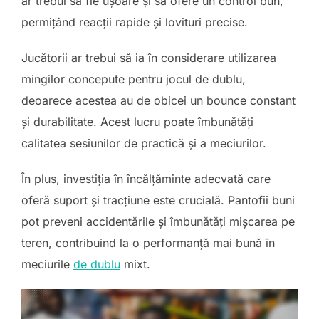
ar trebui să fie ușoare și să ofere un control bun,
permițând reacții rapide și lovituri precise.
Jucătorii ar trebui să ia în considerare utilizarea
mingilor concepute pentru jocul de dublu,
deoarece acestea au de obicei un bounce constant
și durabilitate. Acest lucru poate îmbunătăți
calitatea sesiunilor de practică și a meciurilor.
În plus, investiția în încălțăminte adecvată care
oferă suport și tracțiune este crucială. Pantofii buni
pot preveni accidentările și îmbunătăți mișcarea pe
teren, contribuind la o performanță mai bună în
meciurile
de dublu
mixt.