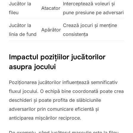
Jucător la
Interceptează voleuri și
Atacator
fileu
pune presiune pe adversari
Jucător la
Crează jocuri și menține
Apărător
linia de fund
consistența
Impactul pozițiilor jucătorilor
asupra jocului
Poziționarea jucătorilor influențează semnificativ
fluxul jocului. O echipă bine coordonată poate crea
deschideri și poate profita de slăbiciunile
adversarilor prin comunicare eficientă și
anticiparea mișcărilor reciproce.
De exemplu, când jucătorul masculin este la fileu,