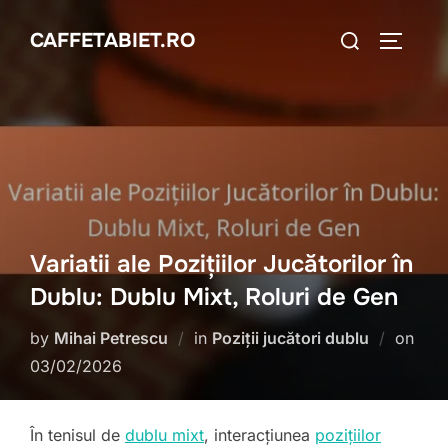
Skip
Search
CAFFETABIET.RO
to
TOGGLE
for:
content
Variatii ale Pozițiilor Jucătorilor în
Dublu: Dublu Mixt, Roluri de Gen
by
Mihai Petrescu
in
Poziții jucători dublu
on
Posted
03/02/2026
on
În tenisul de
dublu mixt
, interacțiunea
pozițiilor