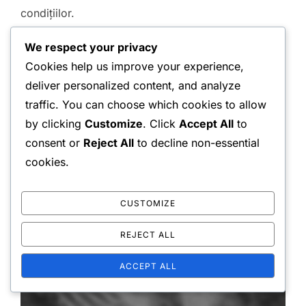
condițiilor.
În dublu, coordonarea între colegii de echipă în
We respect your privacy
Cookies help us improve your experience,
ceea ce privește preferințele de echipament poate
deliver personalized content, and analyze
îmbunătăți și mai mult scorul. De exemplu, dacă
traffic. You can choose which cookies to allow
ambii jucători folosesc rachete similare, pot
by clicking
Customize
. Click
Accept All
to
dezvolta strategii complementare care să
consent or
Reject All
to decline non-essential
maximizeze punctele lor forte și să minimizeze
cookies.
slăbiciunile.
CUSTOMIZE
REJECT ALL
ACCEPT ALL