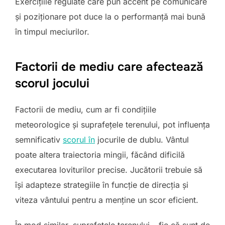
Exercițiile regulate care pun accent pe comunicare
și poziționare pot duce la o performanță mai bună
în timpul meciurilor.
Factorii de mediu care afectează
scorul jocului
Factorii de mediu, cum ar fi condițiile
meteorologice și suprafețele terenului, pot influența
semnificativ
scorul în
jocurile de dublu. Vântul
poate altera traiectoria mingii, făcând dificilă
executarea loviturilor precise. Jucătorii trebuie să
își adapteze strategiile în funcție de direcția și
viteza vântului pentru a menține un scor eficient.
În mod similar, suprafețele terenului – fie că sunt de