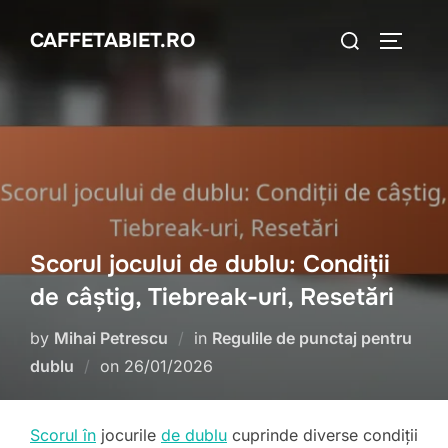
Skip
Search
CAFFETABIET.RO
to
TOGGLE
for:
content
Scorul jocului de dublu: Condiții
de câștig, Tiebreak-uri, Resetări
by
Mihai Petrescu
in
Regulile de punctaj pentru
Posted
dublu
on
26/01/2026
on
Scorul în
jocurile
de dublu
cuprinde diverse condiții