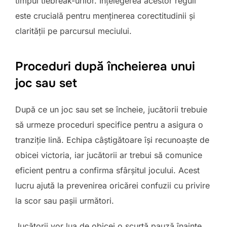
timpul tiebreak-urilor. Înțelegerea acestor reguli
este crucială pentru menținerea corectitudinii și
clarității pe parcursul meciului.
Proceduri după încheierea unui
joc sau set
După ce un joc sau set se încheie, jucătorii trebuie
să urmeze proceduri specifice pentru a asigura o
tranziție lină. Echipa câștigătoare își recunoaște de
obicei victoria, iar jucătorii ar trebui să comunice
eficient pentru a confirma sfârșitul jocului. Acest
lucru ajută la prevenirea oricărei confuzii cu privire
la scor sau pașii următori.
Jucătorii vor lua de obicei o scurtă pauză înainte