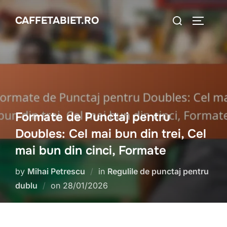
Skip
Search
CAFFETABIET.RO
to
TOGGLE
for:
content
Formate de Punctaj pentru
Doubles: Cel mai bun din trei, Cel
mai bun din cinci, Formate
by
Mihai Petrescu
in
Regulile de punctaj pentru
Posted
dublu
on
28/01/2026
on