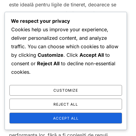
este ideală pentru ligile de tineret, deoarece se
potrivește cu atenția și oferă timp suficient pentru
We respect your privacy
dezvoltarea abilităților fără a copleși participanții.
Cookies help us improve your experience,
deliver personalized content, and analyze
În plus, acest format încurajează spiritul competitiv,
traffic. You can choose which cookies to allow
permițând jucătorilor să experimenteze emoția
by clicking
Customize
. Click
Accept All
to
victoriei fără oboseala care poate apărea în urma
consent or
Reject All
to decline non-essential
meciurilor mai lungi. Creează un mediu pozitiv
cookies.
pentru învățare și dezvoltare, ceea ce este crucial
în sporturile pentru tineret.
CUSTOMIZE
Când se implementează Best of Three în ligile de
REJECT ALL
tineret, este important să se asigure că sistemul de
scor este clar și ușor de înțeles. Această claritate
ACCEPT ALL
ajută jucătorii tineri să se concentreze pe
performanța lor, fără a fi copleșiți de reguli